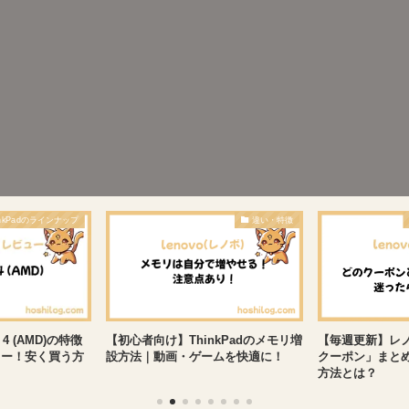
inkPadのラインナップ
違い・特徴
n 4 (AMD)の特徴
【初心者向け】ThinkPadのメモリ増
【毎週更新】レ
ュー！安く買う方
設方法｜動画・ゲームを快適に！
クーポン」まと
方法とは？