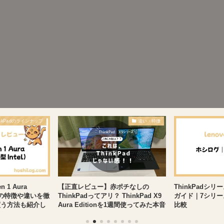
inkPadのラインナップ
違い・特徴
n 1 Aura
【正直レビュー】赤ポチなしの
ThinkPadシ
tel)の特徴や違いを徹
ThinkPadってアリ？ ThinkPad X9
ガイド｜7シリ
買う方法も紹介し
Aura Editionを1週間使ってみた本音
比較